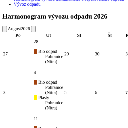
Vývoz odpadu
Harmonogram vývozu odpadu 2026
August
2026
Po
Ut
St
Št
P
28
Bio odpad
27
29
30
3
Pohranice
(Nitra)
4
Bio odpad
Pohranice
3
(Nitra)
5
6
7
Plasty
Pohranice
(Nitra)
11