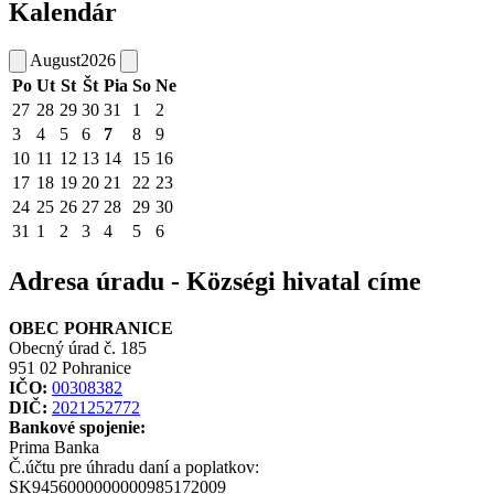
Kalendár
August
2026
Po
Ut
St
Št
Pia
So
Ne
27
28
29
30
31
1
2
3
4
5
6
7
8
9
10
11
12
13
14
15
16
17
18
19
20
21
22
23
24
25
26
27
28
29
30
31
1
2
3
4
5
6
Adresa úradu - Községi hivatal címe
OBEC POHRANICE
Obecný úrad č. 185
951 02 Pohranice
IČO:
00308382
DIČ:
2021252772
Bankové spojenie:
Prima Banka
Č.účtu pre úhradu daní a poplatkov:
SK9456000000000985172009