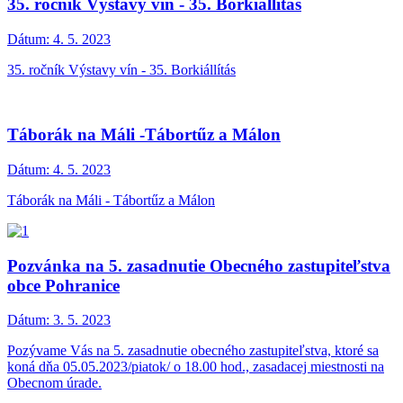
35. ročník Výstavy vín - 35. Borkiállítás
Dátum:
4. 5. 2023
35. ročník Výstavy vín - 35. Borkiállítás
Táborák na Máli -Tábortűz a Málon
Dátum:
4. 5. 2023
Táborák na Máli - Tábortűz a Málon
Pozvánka na 5. zasadnutie Obecného zastupiteľstva
obce Pohranice
Dátum:
3. 5. 2023
Pozývame Vás na 5. zasadnutie obecného zastupiteľstva, ktoré sa
koná dňa 05.05.2023/piatok/ o 18.00 hod., zasadacej miestnosti na
Obecnom úrade.