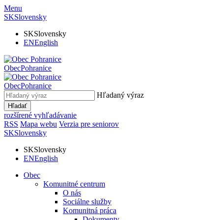
Menu
SK
Slovensky
SK
Slovensky
EN
English
Obec
Pohranice
Obec
Pohranice
Hľadaný výraz
Hľadať
rozšírené vyhľadávanie
RSS
Mapa webu
Verzia pre seniorov
SK
Slovensky
SK
Slovensky
EN
English
Obec
Komunitné centrum
O nás
Sociálne služby
Komunitná práca
Dokumenty