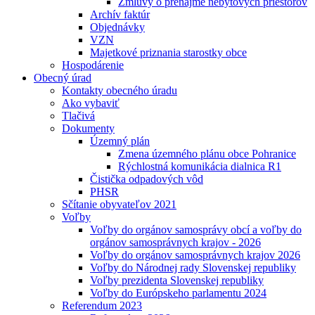
Zmluvy o prenájme nebytových priestorov
Archív faktúr
Objednávky
VZN
Majetkové priznania starostky obce
Hospodárenie
Obecný úrad
Kontakty obecného úradu
Ako vybaviť
Tlačivá
Dokumenty
Územný plán
Zmena územného plánu obce Pohranice
Rýchlostná komunikácia dialnica R1
Čistička odpadových vôd
PHSR
Sčítanie obyvateľov 2021
Voľby
Voľby do orgánov samosprávy obcí a voľby do
orgánov samosprávnych krajov - 2026
Voľby do orgánov samosprávnych krajov 2026
Voľby do Národnej rady Slovenskej republiky
Voľby prezidenta Slovenskej republiky
Voľby do Európskeho parlamentu 2024
Referendum 2023