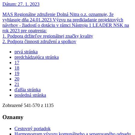
Dátum:
27. 1. 2023
MAS Regionálne združenie Dolná Nitra o.z. oznamuje, že
vyhlasuje dňa 24.01.2023 Výzvu na predkladanie projektových
návrhov - žiadostí o dotáciu v rámci Nástroja 1 LEADER NSK na
rok 2023 pre opatrenia:
1. Podpora držiteľov regionálnej značky kvality
2. Podpora činnosti združení a spolkov
prvá stránka
predchádzajúca stránka
17
18
19
20
21
ďalšia stránka
posledná stránka
Zobrazené
541
-
570
z 1135
Oznamy
Cestovný poriadok
Harmonogram vývozu komunálneho a separovaného odpadu