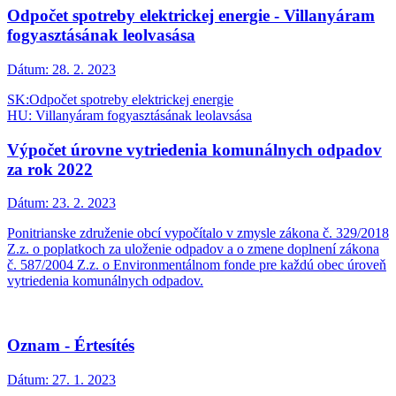
Odpočet spotreby elektrickej energie - Villanyáram
fogyasztásának leolvasása
Dátum:
28. 2. 2023
SK:Odpočet spotreby elektrickej energie
HU: Villanyáram fogyasztásának leolavsása
Výpočet úrovne vytriedenia komunálnych odpadov
za rok 2022
Dátum:
23. 2. 2023
Ponitrianske združenie obcí vypočítalo v zmysle zákona č. 329/2018
Z.z. o poplatkoch za uloženie odpadov a o zmene doplnení zákona
č. 587/2004 Z.z. o Environmentálnom fonde pre každú obec úroveň
vytriedenia komunálnych odpadov.
Oznam - Értesítés
Dátum:
27. 1. 2023