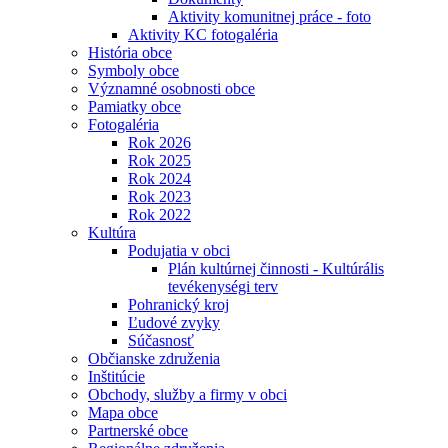
Aktivity komunitnej práce - foto
Aktivity KC fotogaléria
História obce
Symboly obce
Významné osobnosti obce
Pamiatky obce
Fotogaléria
Rok 2026
Rok 2025
Rok 2024
Rok 2023
Rok 2022
Kultúra
Podujatia v obci
Plán kultúrnej činnosti - Kultúrális
tevékenységi terv
Pohranický kroj
Ľudové zvyky
Súčasnosť
Občianske združenia
Inštitúcie
Obchody, služby a firmy v obci
Mapa obce
Partnerské obce