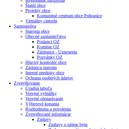
Regionálne združenia
Štatút obce
Projekty obce
Komunitné centrum obce Pohranice
Virtuálny cintorín
Samospráva
Starosta obce
Obecné zastupiteľstvo
Poslanci OZ
Komisie OZ
Zápisnice - Uznesenia
Pozvánky OZ
Hlavný kontrolór obce
Zástupca starostu
Interné predpisy obce
Ochrana osobných údajov
Zverejňovanie
Úradná tabuľa
Verejné vyhlášky
Verejné obstarávanie
Výberové konania
Rozhodnutia a povolenia
Zverejňované informácie
Zmluvy
Zmluvy o nájme bytu