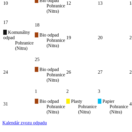
Bio odpad
10
12
13
1
Pohranice
(Nitra)
17
18
Komunálny
Bio odpad
odpad
19
20
2
Pohranice
Pohranice
(Nitra)
(Nitra)
25
Bio odpad
24
26
27
2
Pohranice
(Nitra)
1
2
3
Bio odpad
Plasty
Papier
31
4
Pohranice
Pohranice
Pohranice
(Nitra)
(Nitra)
(Nitra)
Kalendár zvozu odpadu