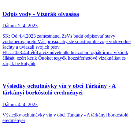
Odpis vody - Vízórák olvasása
Dátum:
5. 4. 2023
SK: Od 4.4.2023 zamestnanci ZsVs budú odpisovať stavy
vodomerov, preto Vás prosia, aby ste sprístupnili svoje vodovodné
šachty a uviazali svojich psov.
HU: 2023.4.4-étől a vízművek alkalmazottai fogják írni a vízórák
állását, ezért kérik Önöket tegyék hozzáférhetővé vízaknáikat és
zárják be kutyáik
Výsledky ochutnávky vín v obci Tárkány - A
tárkányi borkóstoló eredményei
Dátum:
4. 4. 2023
Výsledky ochutnávky vín v obci Tárkány - A tárkányi borkóstoló
eredményei