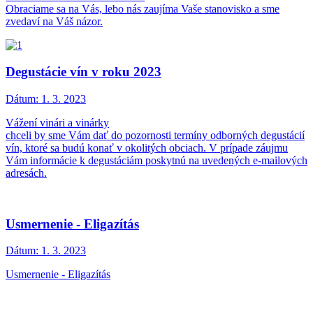
Obraciame sa na Vás, lebo nás zaujíma Vaše stanovisko a sme
zvedaví na Váš názor.
Degustácie vín v roku 2023
Dátum:
1. 3. 2023
Vážení vinári a vinárky
chceli by sme Vám dať do pozornosti termíny odborných degustácií
vín, ktoré sa budú konať v okolitých obciach. V prípade záujmu
Vám informácie k degustáciám poskytnú na uvedených e-mailových
adresách.
Usmernenie - Eligazítás
Dátum:
1. 3. 2023
Usmernenie - Eligazítás