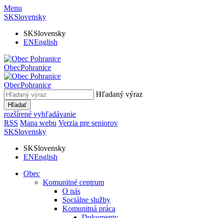
Menu
SK
Slovensky
SK
Slovensky
EN
English
Obec
Pohranice
Obec
Pohranice
Hľadaný výraz
Hľadať
rozšírené vyhľadávanie
RSS
Mapa webu
Verzia pre seniorov
SK
Slovensky
SK
Slovensky
EN
English
Obec
Komunitné centrum
O nás
Sociálne služby
Komunitná práca
Dokumenty