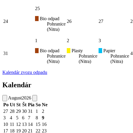
25
Bio odpad
24
26
27
2
Pohranice
(Nitra)
1
2
3
Bio odpad
Plasty
Papier
31
4
Pohranice
Pohranice
Pohranice
(Nitra)
(Nitra)
(Nitra)
Kalendár zvozu odpadu
Kalendár
August
2026
Po
Ut
St
Št
Pia
So
Ne
27
28
29
30
31
1
2
3
4
5
6
7
8
9
10
11
12
13
14
15
16
17
18
19
20
21
22
23