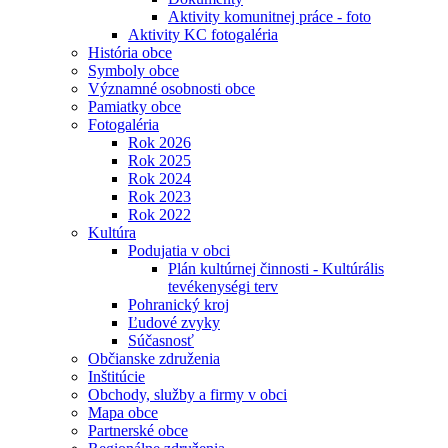
Aktivity komunitnej práce - foto
Aktivity KC fotogaléria
História obce
Symboly obce
Významné osobnosti obce
Pamiatky obce
Fotogaléria
Rok 2026
Rok 2025
Rok 2024
Rok 2023
Rok 2022
Kultúra
Podujatia v obci
Plán kultúrnej činnosti - Kultúrális
tevékenységi terv
Pohranický kroj
Ľudové zvyky
Súčasnosť
Občianske združenia
Inštitúcie
Obchody, služby a firmy v obci
Mapa obce
Partnerské obce