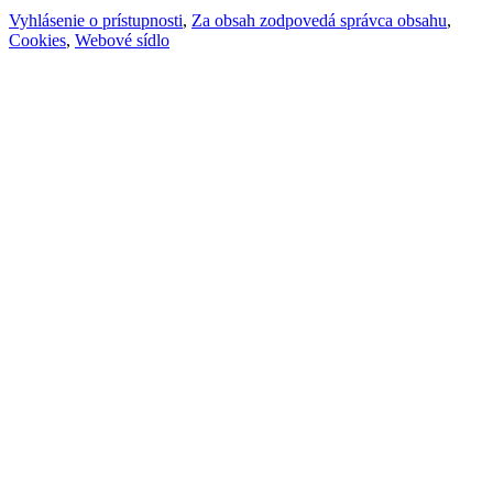
Vyhlásenie o prístupnosti
,
Za obsah zodpovedá správca obsahu
,
Cookies
,
Webové sídlo