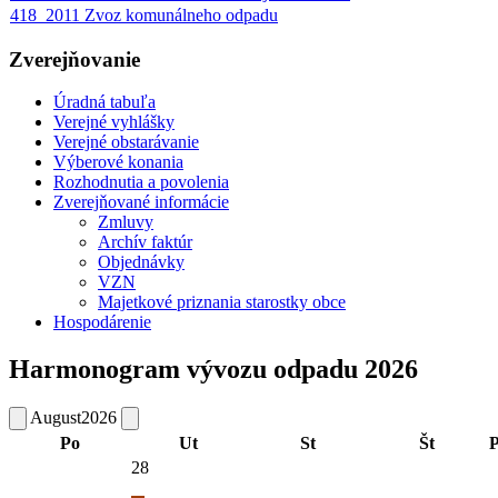
418_2011 Zvoz komunálneho odpadu
Zverejňovanie
Úradná tabuľa
Verejné vyhlášky
Verejné obstarávanie
Výberové konania
Rozhodnutia a povolenia
Zverejňované informácie
Zmluvy
Archív faktúr
Objednávky
VZN
Majetkové priznania starostky obce
Hospodárenie
Harmonogram vývozu odpadu 2026
August
2026
Po
Ut
St
Št
P
28