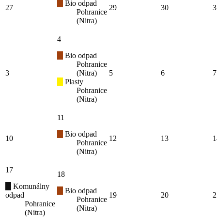
Bio odpad
27
29
30
3
Pohranice
(Nitra)
4
Bio odpad
Pohranice
3
(Nitra)
5
6
7
Plasty
Pohranice
(Nitra)
11
Bio odpad
10
12
13
1
Pohranice
(Nitra)
17
18
Komunálny
Bio odpad
odpad
19
20
2
Pohranice
Pohranice
(Nitra)
(Nitra)