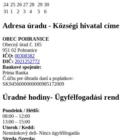
24
25
26
27
28
29
30
31
1
2
3
4
5
6
Adresa úradu - Községi hivatal címe
OBEC POHRANICE
Obecný úrad č. 185
951 02 Pohranice
IČO:
00308382
DIČ:
2021252772
Bankové spojenie:
Prima Banka
Č.účtu pre úhradu daní a poplatkov:
SK9456000000000985172009
Úradné hodiny- Ügyfélfogadási rend
Pondelok / Hétfő:
08:00 – 12:00
13:00 – 15:00
Utorok / Kedd:
Nestránkový deň- Nincs ügyfélfogadás
Streda /Szerda: