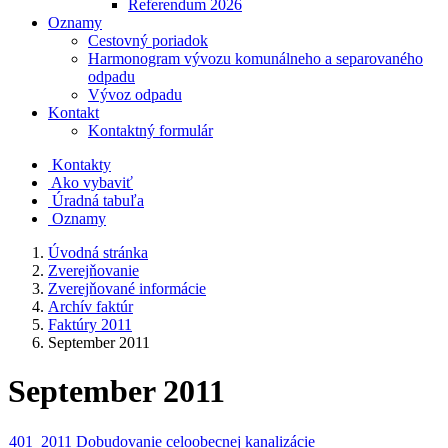
Referendum 2026
Oznamy
Cestovný poriadok
Harmonogram vývozu komunálneho a separovaného
odpadu
Vývoz odpadu
Kontakt
Kontaktný formulár
Kontakty
Ako vybaviť
Úradná tabuľa
Oznamy
Úvodná stránka
Zverejňovanie
Zverejňované informácie
Archív faktúr
Faktúry 2011
September 2011
September 2011
401_2011 Dobudovanie celoobecnej kanalizácie