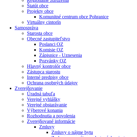
Regionálne združenia
Štatút obce
Projekty obce
Komunitné centrum obce Pohranice
Virtuálny cintorín
Samospráva
Starosta obce
Obecné zastupiteľstvo
Poslanci OZ
Komisie OZ
Zápisnice - Uznesenia
Pozvánky OZ
Hlavný kontrolór obce
Zástupca starostu
Interné predpisy obce
Ochrana osobných údajov
Zverejňovanie
Úradná tabuľa
Verejné vyhlášky
Verejné obstarávanie
Výberové konania
Rozhodnutia a povolenia
Zverejňované informácie
Zmluvy
Zmluvy o nájme bytu