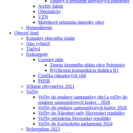
Zmluvy o prenájme nebytových priestorov
Archív faktúr
Objednávky
VZN
Majetkové priznania starostky obce
Hospodárenie
Obecný úrad
Kontakty obecného úradu
Ako vybaviť
Tlačivá
Dokumenty
Územný plán
Zmena územného plánu obce Pohranice
Rýchlostná komunikácia dialnica R1
Čistička odpadových vôd
PHSR
Sčítanie obyvateľov 2021
Voľby
Voľby do orgánov samosprávy obcí a voľby do
orgánov samosprávnych krajov - 2026
Voľby do orgánov samosprávnych krajov 2026
Voľby do Národnej rady Slovenskej republiky
Voľby prezidenta Slovenskej republiky
Voľby do Európskeho parlamentu 2024
Referendum 2023