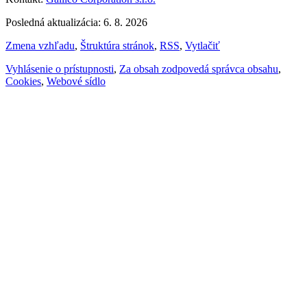
Posledná aktualizácia: 6. 8. 2026
Zmena vzhľadu
,
Štruktúra stránok
,
RSS
,
Vytlačiť
Vyhlásenie o prístupnosti
,
Za obsah zodpovedá správca obsahu
,
Cookies
,
Webové sídlo