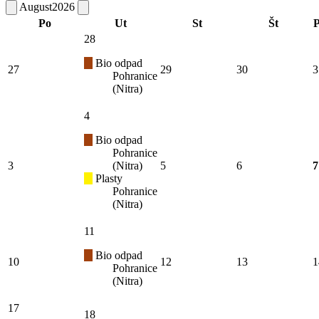
August
2026
Po
Ut
St
Št
P
28
Bio odpad
27
29
30
3
Pohranice
(Nitra)
4
Bio odpad
Pohranice
3
(Nitra)
5
6
7
Plasty
Pohranice
(Nitra)
11
Bio odpad
10
12
13
1
Pohranice
(Nitra)
17
18