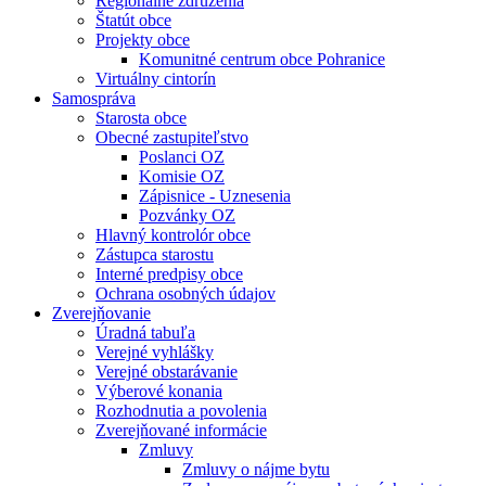
Regionálne združenia
Štatút obce
Projekty obce
Komunitné centrum obce Pohranice
Virtuálny cintorín
Samospráva
Starosta obce
Obecné zastupiteľstvo
Poslanci OZ
Komisie OZ
Zápisnice - Uznesenia
Pozvánky OZ
Hlavný kontrolór obce
Zástupca starostu
Interné predpisy obce
Ochrana osobných údajov
Zverejňovanie
Úradná tabuľa
Verejné vyhlášky
Verejné obstarávanie
Výberové konania
Rozhodnutia a povolenia
Zverejňované informácie
Zmluvy
Zmluvy o nájme bytu