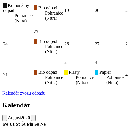
Komunálny
Bio odpad
odpad
19
20
2
Pohranice
Pohranice
(Nitra)
(Nitra)
25
Bio odpad
24
26
27
2
Pohranice
(Nitra)
1
2
3
Bio odpad
Plasty
Papier
31
4
Pohranice
Pohranice
Pohranice
(Nitra)
(Nitra)
(Nitra)
Kalendár zvozu odpadu
Kalendár
August
2026
Po
Ut
St
Št
Pia
So
Ne