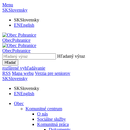
Menu
SK
Slovensky
SK
Slovensky
EN
English
Obec
Pohranice
Obec
Pohranice
Hľadaný výraz
Hľadať
rozšírené vyhľadávanie
RSS
Mapa webu
Verzia pre seniorov
SK
Slovensky
SK
Slovensky
EN
English
Obec
Komunitné centrum
O nás
Sociálne služby
Komunitná práca
Dokumenty