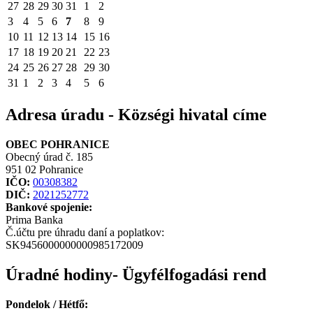
27
28
29
30
31
1
2
3
4
5
6
7
8
9
10
11
12
13
14
15
16
17
18
19
20
21
22
23
24
25
26
27
28
29
30
31
1
2
3
4
5
6
Adresa úradu - Községi hivatal címe
OBEC POHRANICE
Obecný úrad č. 185
951 02 Pohranice
IČO:
00308382
DIČ:
2021252772
Bankové spojenie:
Prima Banka
Č.účtu pre úhradu daní a poplatkov:
SK9456000000000985172009
Úradné hodiny- Ügyfélfogadási rend
Pondelok / Hétfő: