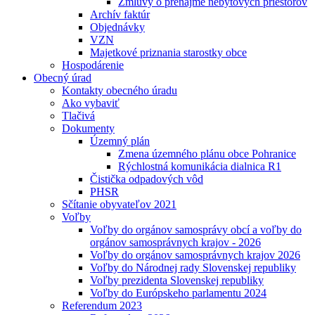
Zmluvy o prenájme nebytových priestorov
Archív faktúr
Objednávky
VZN
Majetkové priznania starostky obce
Hospodárenie
Obecný úrad
Kontakty obecného úradu
Ako vybaviť
Tlačivá
Dokumenty
Územný plán
Zmena územného plánu obce Pohranice
Rýchlostná komunikácia dialnica R1
Čistička odpadových vôd
PHSR
Sčítanie obyvateľov 2021
Voľby
Voľby do orgánov samosprávy obcí a voľby do
orgánov samosprávnych krajov - 2026
Voľby do orgánov samosprávnych krajov 2026
Voľby do Národnej rady Slovenskej republiky
Voľby prezidenta Slovenskej republiky
Voľby do Európskeho parlamentu 2024
Referendum 2023