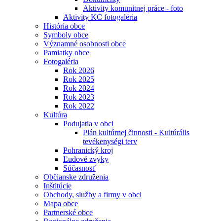
Aktivity komunitnej práce - foto
Aktivity KC fotogaléria
História obce
Symboly obce
Významné osobnosti obce
Pamiatky obce
Fotogaléria
Rok 2026
Rok 2025
Rok 2024
Rok 2023
Rok 2022
Kultúra
Podujatia v obci
Plán kultúrnej činnosti - Kultúrális
tevékenységi terv
Pohranický kroj
Ľudové zvyky
Súčasnosť
Občianske združenia
Inštitúcie
Obchody, služby a firmy v obci
Mapa obce
Partnerské obce