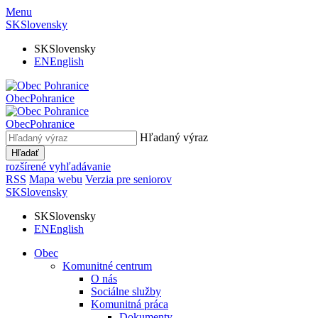
Menu
SK
Slovensky
SK
Slovensky
EN
English
Obec
Pohranice
Obec
Pohranice
Hľadaný výraz
Hľadať
rozšírené vyhľadávanie
RSS
Mapa webu
Verzia pre seniorov
SK
Slovensky
SK
Slovensky
EN
English
Obec
Komunitné centrum
O nás
Sociálne služby
Komunitná práca
Dokumenty