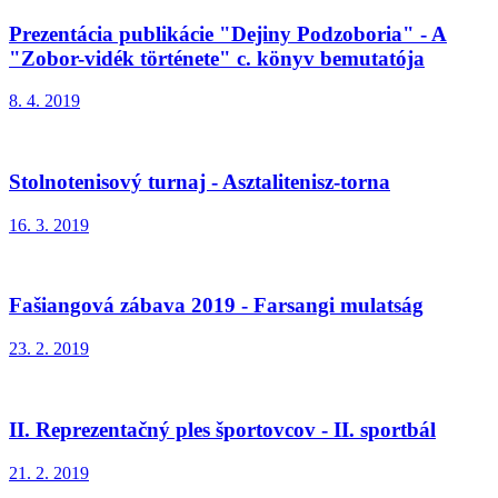
Prezentácia publikácie "Dejiny Podzoboria" - A
"Zobor-vidék története" c. könyv bemutatója
8. 4. 2019
Stolnotenisový turnaj - Asztalitenisz-torna
16. 3. 2019
Fašiangová zábava 2019 - Farsangi mulatság
23. 2. 2019
II. Reprezentačný ples športovcov - II. sportbál
21. 2. 2019