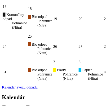
17
18
Komunálny
Bio odpad
odpad
19
20
2
Pohranice
Pohranice
(Nitra)
(Nitra)
25
Bio odpad
24
26
27
2
Pohranice
(Nitra)
1
2
3
Bio odpad
Plasty
Papier
31
4
Pohranice
Pohranice
Pohranice
(Nitra)
(Nitra)
(Nitra)
Kalendár zvozu odpadu
Kalendár