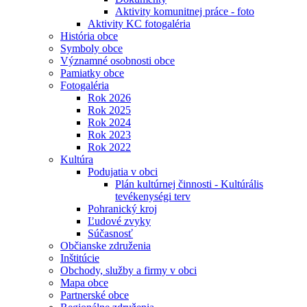
Aktivity komunitnej práce - foto
Aktivity KC fotogaléria
História obce
Symboly obce
Významné osobnosti obce
Pamiatky obce
Fotogaléria
Rok 2026
Rok 2025
Rok 2024
Rok 2023
Rok 2022
Kultúra
Podujatia v obci
Plán kultúrnej činnosti - Kultúrális
tevékenységi terv
Pohranický kroj
Ľudové zvyky
Súčasnosť
Občianske združenia
Inštitúcie
Obchody, služby a firmy v obci
Mapa obce
Partnerské obce