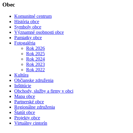
Obec
Komunitné centrum
História obce
Symboly obce
Významné osobnosti obce
Pamiatky obce
Fotogaléria
Rok 2026
Rok 2025
Rok 2024
Rok 2023
Rok 2022
Kultúra
Občianske združenia
Inštitúcie
Obchody, služby a firmy v obci
Mapa obce
Partnerské obce
Regionálne združenia
Štatút obce
Projekty obce
Virtuálny cintorín