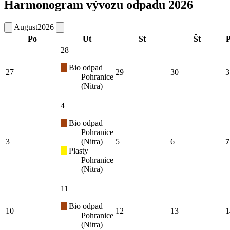
Harmonogram vývozu odpadu 2026
August
2026
Po
Ut
St
Št
P
28
Bio odpad
27
29
30
3
Pohranice
(Nitra)
4
Bio odpad
Pohranice
3
(Nitra)
5
6
7
Plasty
Pohranice
(Nitra)
11
Bio odpad
10
12
13
1
Pohranice
(Nitra)