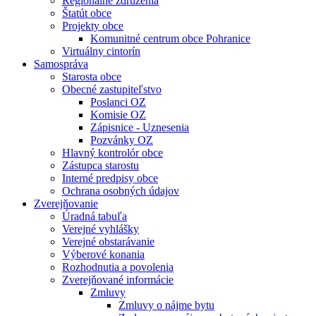
Regionálne združenia
Štatút obce
Projekty obce
Komunitné centrum obce Pohranice
Virtuálny cintorín
Samospráva
Starosta obce
Obecné zastupiteľstvo
Poslanci OZ
Komisie OZ
Zápisnice - Uznesenia
Pozvánky OZ
Hlavný kontrolór obce
Zástupca starostu
Interné predpisy obce
Ochrana osobných údajov
Zverejňovanie
Úradná tabuľa
Verejné vyhlášky
Verejné obstarávanie
Výberové konania
Rozhodnutia a povolenia
Zverejňované informácie
Zmluvy
Zmluvy o nájme bytu