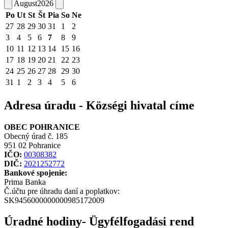
August
2026
Po
Ut
St
Št
Pia
So
Ne
27
28
29
30
31
1
2
3
4
5
6
7
8
9
10
11
12
13
14
15
16
17
18
19
20
21
22
23
24
25
26
27
28
29
30
31
1
2
3
4
5
6
Adresa úradu - Községi hivatal címe
OBEC POHRANICE
Obecný úrad č. 185
951 02 Pohranice
IČO:
00308382
DIČ:
2021252772
Bankové spojenie:
Prima Banka
Č.účtu pre úhradu daní a poplatkov:
SK9456000000000985172009
Úradné hodiny- Ügyfélfogadási rend