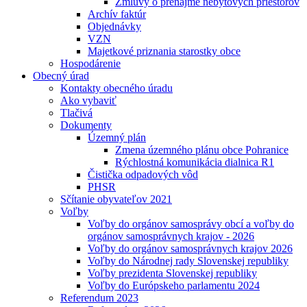
Zmluvy o prenájme nebytových priestorov
Archív faktúr
Objednávky
VZN
Majetkové priznania starostky obce
Hospodárenie
Obecný úrad
Kontakty obecného úradu
Ako vybaviť
Tlačivá
Dokumenty
Územný plán
Zmena územného plánu obce Pohranice
Rýchlostná komunikácia dialnica R1
Čistička odpadových vôd
PHSR
Sčítanie obyvateľov 2021
Voľby
Voľby do orgánov samosprávy obcí a voľby do
orgánov samosprávnych krajov - 2026
Voľby do orgánov samosprávnych krajov 2026
Voľby do Národnej rady Slovenskej republiky
Voľby prezidenta Slovenskej republiky
Voľby do Európskeho parlamentu 2024
Referendum 2023