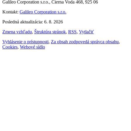
Galileo Corporation s.r.o., Čierna Voda 468, 925 06
Kontakt:
Galileo Corporation s.r.o.
Posledná aktualizácia: 6. 8. 2026
Zmena vzhľadu
,
Štruktúra stránok
,
RSS
,
Vytlačiť
Vyhlásenie o prístupnosti
,
Za obsah zodpovedá správca obsahu
,
Cookies
,
Webové sídlo